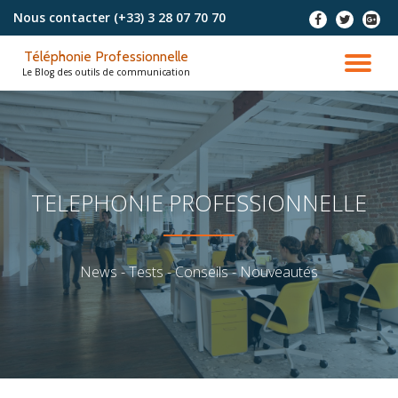
Nous contacter
(+33) 3 28 07 70 70
-
-
-
Aller
Téléphonie Professionnelle
au
DÉ
Le Blog des outils de communication
contenu
LA
NA
TELEPHONIE PROFESSIONNELLE
News - Tests - Conseils - Nouveautés