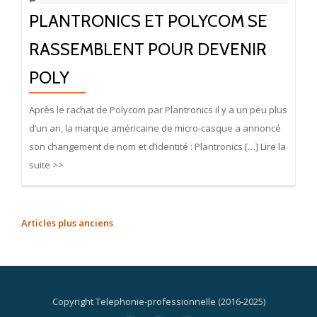
PLANTRONICS ET POLYCOM SE
RASSEMBLENT POUR DEVENIR
POLY
Après le rachat de Polycom par Plantronics il y a un peu plus
d’un an, la marque américaine de micro-casque a annoncé
son changement de nom et d’identité : Plantronics […] Lire la
suite >>
NAVIGATION
Articles plus anciens
DES
ARTICLES
Copyright Telephonie-professionnelle (2016-2025)