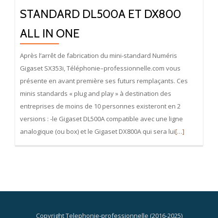
STANDARD DL500A ET DX800
ALL IN ONE
Après l’arrêt de fabrication du mini-standard Numéris
Gigaset SX353i, Téléphonie–professionnelle.com vous
présente en avant première ses futurs remplaçants. Ces
minis standards « plug and play » à destination des
entreprises de moins de 10 personnes existeront en 2
versions : -le Gigaset DL500A compatible avec une ligne
En
analogique (ou box) et le Gigaset DX800A qui sera lui
[…]
savoir
plus
surNouveauté
Gigaset
:
mini
Copyright Telephonie-professionnelle (2016-2025)