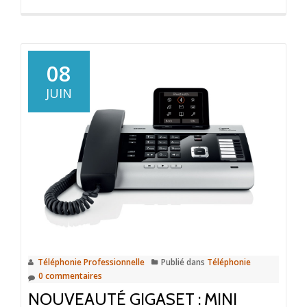
plus
surCompa
Mini
Standar
08
Télépho
JUIN
Téléphonie Professionnelle
Publié dans
Téléphonie
0 commentaires
NOUVEAUTÉ GIGASET : MINI