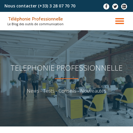
Nous contacter
(+33) 3 28 07 70 70
-
-
-
Aller
Téléphonie Professionnelle
au
DÉ
Le Blog des outils de communication
contenu
LA
NA
TELEPHONIE PROFESSIONNELLE
News - Tests - Conseils - Nouveautés