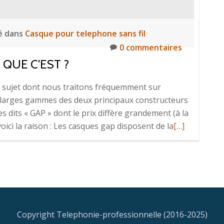
é dans
Casque pour telephone sans fil
0 commentaires
 QUE C’EST ?
n sujet dont nous traitons fréquemment sur
s larges gammes des deux principaux constructeurs
s dits « GAP » dont le prix diffère grandement (à la
En
voici la raison : Les casques gap disposent de la
[…]
savoir
plus
surUn
casque
Gap
?
Copyright Telephonie-professionnelle (2016-2025)
Qu’est