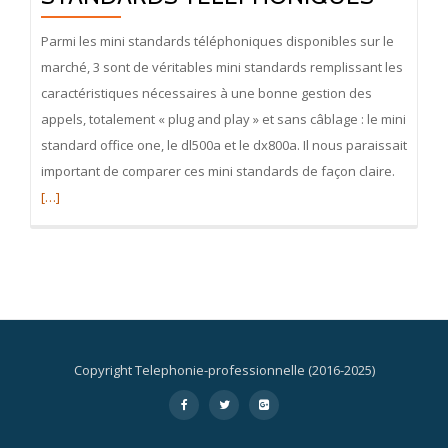
Parmi les mini standards téléphoniques disponibles sur le
marché, 3 sont de véritables mini standards remplissant les
caractéristiques nécessaires à une bonne gestion des
appels, totalement « plug and play » et sans câblage : le mini
standard office one, le dl500a et le dx800a. Il nous paraissait
En
important de comparer ces mini standards de façon claire.
savoir
[…]
plus
surCompa
Mini
Standar
Télépho
Copyright Telephonie-professionnelle (2016-2025)
Menu
-
-
-
secondaire