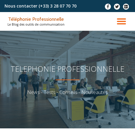
Nous contacter
(+33) 3 28 07 70 70
-
-
-
Aller
Téléphonie Professionnelle
au
DÉ
Le Blog des outils de communication
contenu
LA
NA
TELEPHONIE PROFESSIONNELLE
News - Tests - Conseils - Nouveautés