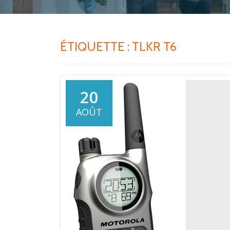
ÉTIQUETTE :
TLKR T6
20
AOÛT