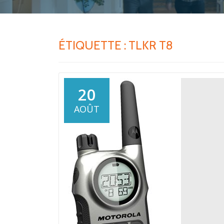
ÉTIQUETTE :
TLKR T8
20
AOÛT