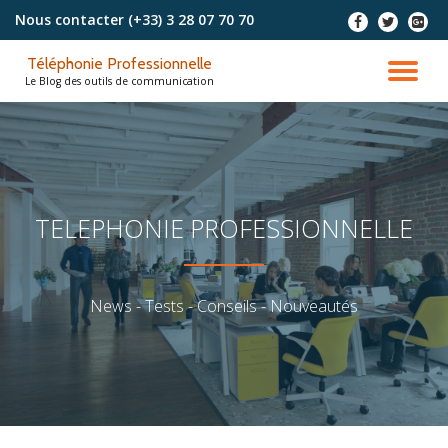
Nous contacter
(+33) 3 28 07 70 70
-
-
-
Aller
Téléphonie Professionnelle
au
DÉ
Le Blog des outils de communication
contenu
LA
NA
TELEPHONIE PROFESSIONNELLE
News - Tests - Conseils - Nouveautés