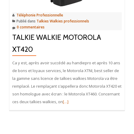
Téléphonie Professionnelle
Publié dans
Talkies Walkies professionnels
0 commentaires
TALKIE WALKIE MOTOROLA
XT420
Ca y est, après avoir succédé au handiepro et après 10 ans
de bons et loyaux services, le Motorola XTNI, best seller de
la gamme sans licence de talkies walkies Motorola va être
remplacé. Le remplaçant s’appellera donc Motorola XT420 et
son homologue avec écran : le Motorola XT460. Concernant
En
ces deux talkies walkies, on
[…]
savoir
plus
surTalkie
Walkie