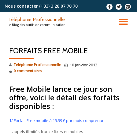
Nous contacter
(+33) 3 28 07 70 70
-
-
-
Aller
Téléphonie Professionnelle
au
DÉ
Le Blog des outils de communication
contenu
LA
FORFAITS FREE MOBILE
NA
Téléphonie Professionnelle
10 janvier 2012
0 commentaires
Free Mobile lance ce jour son
offre, voici le détail des forfaits
disponibles :
1/ Forfait Free mobile à 19.99 € par mois comprenant :
– appels illimités france fixes et mobiles