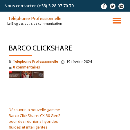
Nous contacter
(+33) 3 28 07 70 70
-
-
-
Aller
Téléphonie Professionnelle
au
DÉ
Le Blog des outils de communication
contenu
LA
BARCO CLICKSHARE
NA
Téléphonie Professionnelle
19 février 2024
0 commentaires
NAVIGATION DE L’ARTICLE
Découvrir la nouvelle gamme
Barco ClickShare: CX-30 Gen2
pour des réunions hybrides
fluides et intelligentes