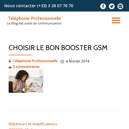
Nous contacter
(+33) 3 28 07 70 70
-
-
-
Aller
Téléphonie Professionnelle
au
DÉ
Le Blog des outils de communication
contenu
LA
CHOISIR LE BON BOOSTER GSM
NA
Téléphonie Professionnelle
4 février 2014
0 commentaires
NAVIGATION DE L’ARTICLE
Répéteurs et Amplificateurs