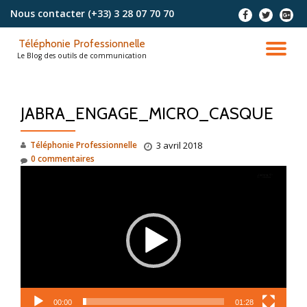
Nous contacter
(+33) 3 28 07 70 70
-
-
-
Aller
Téléphonie Professionnelle
au
DÉ
Le Blog des outils de communication
contenu
LA
JABRA_ENGAGE_MICRO_CASQUE
NA
Téléphonie Professionnelle
3 avril 2018
0 commentaires
Lecteur
vidéo
00:00
01:28