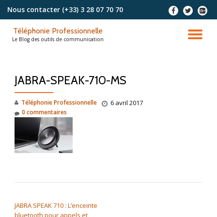
Nous contacter
(+33) 3 28 07 70 70
-
-
-
Aller
Téléphonie Professionnelle
au
DÉ
Le Blog des outils de communication
contenu
LA
JABRA-SPEAK-710-MS
NA
Téléphonie Professionnelle
6 avril 2017
0 commentaires
NAVIGATION DE L’ARTICLE
JABRA SPEAK 710 : L’enceinte
bluetooth pour appels et