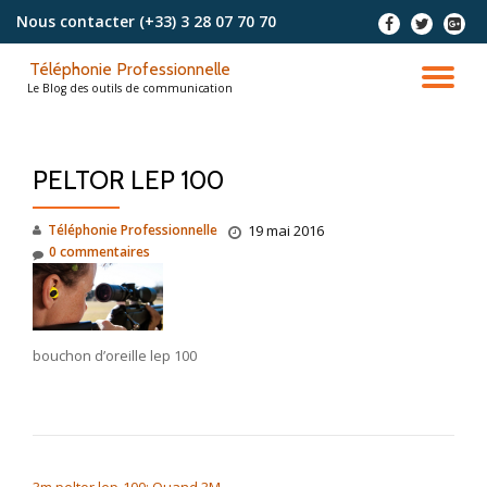
Nous contacter
(+33) 3 28 07 70 70
-
-
-
Aller
Téléphonie Professionnelle
au
DÉ
Le Blog des outils de communication
contenu
LA
PELTOR LEP 100
NA
Téléphonie Professionnelle
19 mai 2016
0 commentaires
bouchon d’oreille lep 100
NAVIGATION DE L’ARTICLE