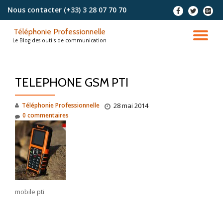
Nous contacter
(+33) 3 28 07 70 70
-
-
-
Aller
Téléphonie Professionnelle
au
DÉ
Le Blog des outils de communication
contenu
LA
TELEPHONE GSM PTI
NA
Téléphonie Professionnelle
28 mai 2014
0 commentaires
mobile pti