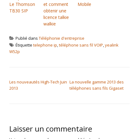
Le Thomson
et comment
Mobile
TB30 SIP
obtenir une
licence talkie
walkie
Publié dans
Téléphonie d'entreprise
Étiquette
telephone ip
,
téléphone sans fil VOIP
,
yealink
W52p
NAVIGATION DE L’ARTICLE
Les nouveautés High-Tech Juin
La nouvelle gamme 2013 des
2013
téléphones sans fils Gigaset
Laisser un commentaire