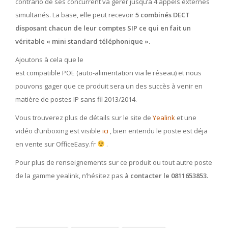
contrario de ses concurrent va gérer jusqu’à 4 appels externes
simultanés. La base, elle peut recevoir
5 combinés DECT
disposant chacun de leur comptes SIP ce qui en fait un
véritable « mini standard téléphonique ».
Ajoutons à cela que le
est compatible POE (auto-alimentation via le réseau) et nous
pouvons gager que ce produit sera un des succès à venir en
matière de postes IP sans fil 2013/2014.
Vous trouverez plus de détails sur le site de
Yealink
et une
vidéo d’unboxing est visible
ici
, bien entendu le poste est déja
en vente sur OfficeEasy.fr
.
Pour plus de renseignements sur ce produit ou tout autre poste
de la gamme yealink, n’hésitez pas
à contacter le 0811653853.