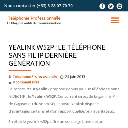
Nous contacter
(+33) 3 28 07 70 70
-
-
-
Aller
Téléphonie Professionnelle
au
DÉ
Le Blog des outils de communication
contenu
LA
YEALINK W52P : LE TÉLÉPHONE
NA
SANS FIL IP DERNIÈRE
GÉNÉRATION
Téléphonie Professionnelle
24 juin 2013
0 commentaires
Le constructeur
yealink
propose depuis peu un téléphone sans
fil DECT IP : le
Yealink W52P
. Concurrent direct de la gamme IP
de Gigaset ou du snom M9, le poste Yealink dispose
d’avantages certains et d’un rapport qualité/prix avantageux.
En effet le yealink w52p offre un son large bande et au