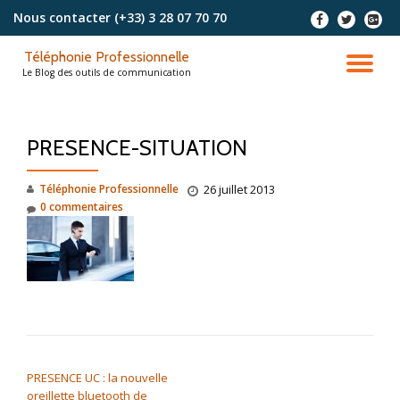
Nous contacter
(+33) 3 28 07 70 70
-
-
-
Aller
Téléphonie Professionnelle
au
DÉ
Le Blog des outils de communication
contenu
LA
PRESENCE-SITUATION
NA
Téléphonie Professionnelle
26 juillet 2013
0 commentaires
NAVIGATION DE L’ARTICLE
PRESENCE UC : la nouvelle
oreillette bluetooth de