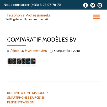
Nous contacter
(+33) 3 28 07 70 70
-
-
-
Aller
Téléphonie Professionnelle
au
DÉ
Le Blog des outils de communication
contenu
LA
COMPARATIF MODÈLES BV
NA
Admin
0 commentaires
5 septembre 2018
NAVIGATION DE L’ARTICLE
BLACKVIEW : UNE MARQUE DE
SMARTPHONES DURCIS EN
PLEINE EXPANSION