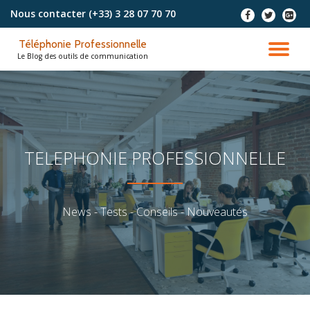
Nous contacter
(+33) 3 28 07 70 70
-
-
-
Aller
Téléphonie Professionnelle
au
DÉ
Le Blog des outils de communication
contenu
LA
NA
TELEPHONIE PROFESSIONNELLE
News - Tests - Conseils - Nouveautés