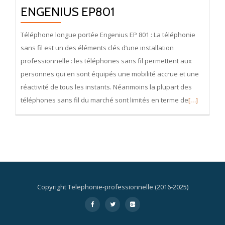
ENGENIUS EP801
Téléphone longue portée Engenius EP 801 : La téléphonie
sans fil est un des éléments clés d’une installation
professionnelle : les téléphones sans fil permettent aux
personnes qui en sont équipés une mobilité accrue et une
réactivité de tous les instants. Néanmoins la plupart des
En
téléphones sans fil du marché sont limités en terme de
[…]
savoir
plus
surLe
Téléphone
Longue
Portée
Copyright Telephonie-professionnelle (2016-2025)
EnGenius
Menu
-
-
-
EP801
secondaire