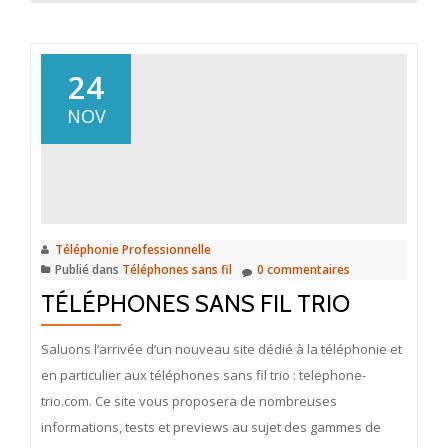
plus
surLa
nouvelle
24
gamme
NOV
2013
des
téléphones
sans
fils
Téléphonie Professionnelle
Gigaset
Publié dans
Téléphones sans fil
0 commentaires
TÉLÉPHONES SANS FIL TRIO
Saluons l’arrivée d’un nouveau site dédié à la téléphonie et
en particulier aux téléphones sans fil trio : telephone-
trio.com. Ce site vous proposera de nombreuses
informations, tests et previews au sujet des gammes de