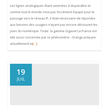
Les lignes analogiques étant amenées à disparaître et
comme tout le monde n’est pas forcément équipé pour le
passage vers le réseau IP, il était nécessaire de répondre
aux besoins des usagers n’ayant pas encore découvert les
joies du numérique. Toute la gamme Gigaset La France est
elle aussi concernée par ce phénomène : Orange prépare
En
actuellement la
[…]
savoir
plus
surGigaset
GO
19
:
JUIL
une
gamme
tournée
vers
l’avenir