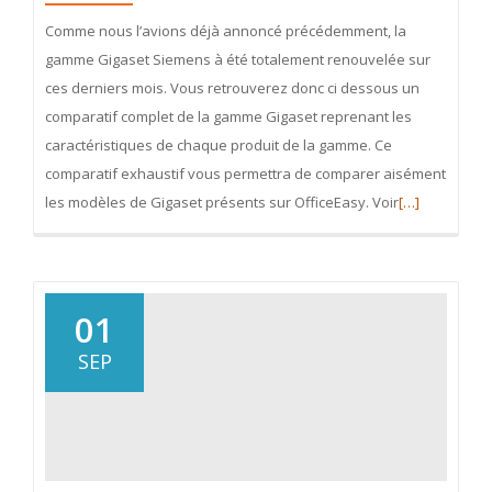
Comme nous l’avions déjà annoncé précédemment, la
gamme Gigaset Siemens à été totalement renouvelée sur
ces derniers mois. Vous retrouverez donc ci dessous un
comparatif complet de la gamme Gigaset reprenant les
caractéristiques de chaque produit de la gamme. Ce
comparatif exhaustif vous permettra de comparer aisément
En
les modèles de Gigaset présents sur OfficeEasy. Voir
[…]
savoir
plus
surComparati
Téléphones
01
sans
SEP
fil
Gigaset
Siemens
2010/2011