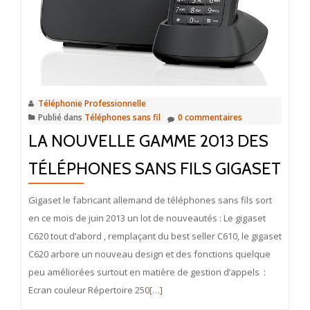
Téléphonie Professionnelle
Publié dans
Téléphones sans fil
0 commentaires
LA NOUVELLE GAMME 2013 DES
TÉLÉPHONES SANS FILS GIGASET
Gigaset le fabricant allemand de téléphones sans fils sort
en ce mois de juin 2013 un lot de nouveautés : Le gigaset
C620 tout d’abord , remplaçant du best seller C610, le gigaset
C620 arbore un nouveau design et des fonctions quelque
peu améliorées surtout en matière de gestion d’appels :
En
Ecran couleur Répertoire 250
[…]
savoir