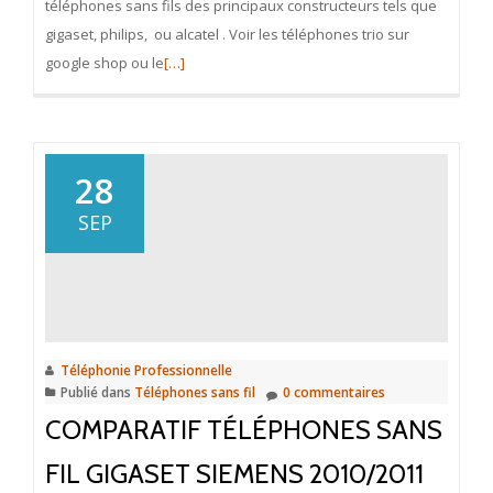
téléphones sans fils des principaux constructeurs tels que
gigaset, philips, ou alcatel . Voir les téléphones trio sur
En
google shop ou le
[…]
savoir
plus
surTéléphones
Sans
28
Fil
SEP
Trio
Téléphonie Professionnelle
Publié dans
Téléphones sans fil
0 commentaires
COMPARATIF TÉLÉPHONES SANS
FIL GIGASET SIEMENS 2010/2011