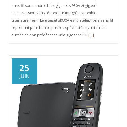
sans fil sous android, les gigaset sl930A et gigaset
sl930 (version sans répondeur intégré disponible
ultérieurement). Le gigaset sl930A est un téléphone sans fil
reprenant pour bonne part les spécificités ayant fait le
En
succès de son prédécesseur le gigaset sl910
[…]
savoir
plus
surGigaset
SL930
25
et
JUIN
SL930A
:
les
téléphones
sans
fil
Android