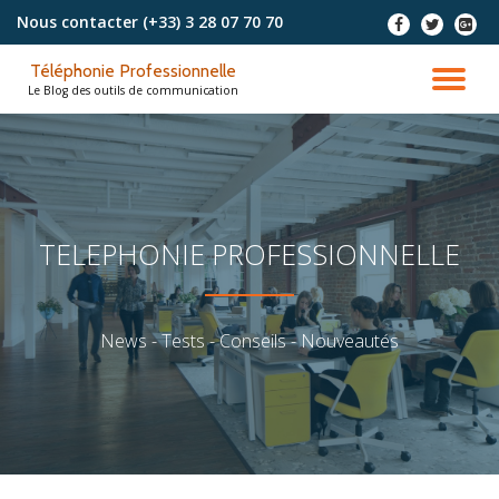
Nous contacter
(+33) 3 28 07 70 70
-
-
-
Aller
Téléphonie Professionnelle
au
DÉ
Le Blog des outils de communication
contenu
LA
NA
TELEPHONIE PROFESSIONNELLE
News - Tests - Conseils - Nouveautés