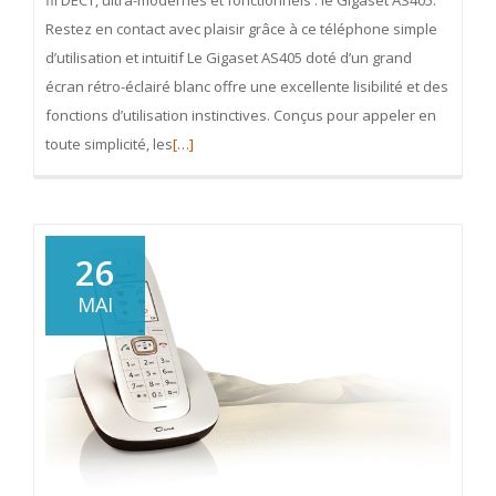
fil DECT, ultra-modernes et fonctionnels : le Gigaset AS405.
Restez en contact avec plaisir grâce à ce téléphone simple
d’utilisation et intuitif Le Gigaset AS405 doté d’un grand
écran rétro-éclairé blanc offre une excellente lisibilité et des
fonctions d’utilisation instinctives. Conçus pour appeler en
En
toute simplicité, les
[…]
savoir
plus
surDu
nouveau
26
chez
MAI
Gigaset
:
Présentation
de
la
gamme
AS405