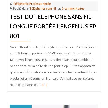
Téléphonie Professionnelle
Publié dans
Téléphones sans fil
0 commentaires
TEST DU TÉLÉPHONE SANS FIL
LONGUE PORTÉE L’ENGENIUS EP
801
Nous attendions depuis longtemps la venue d’un téléphone
sans fil longue portée agréé CE, c’est maintenant chose
faite avec l’Engenius EP 801. Au déballage tout semble de
bonne facture, la boite de l’engenius ep 801 fait apparaitre
quelques informations essentielles sur les caractéristiques
produit et un résumé en Français. L’emballage est soigné,
En
nous disposons d’une
[…]
savoir
plus
surTest