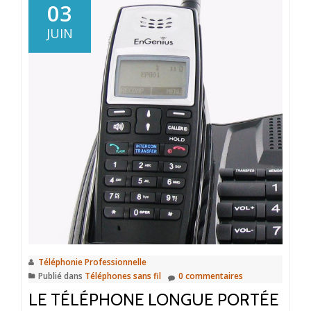
du
03
téléphone
JUIN
sans
fil
longue
portée
l’Engenius
EP
801
Téléphonie Professionnelle
Publié dans
Téléphones sans fil
0 commentaires
LE TÉLÉPHONE LONGUE PORTÉE