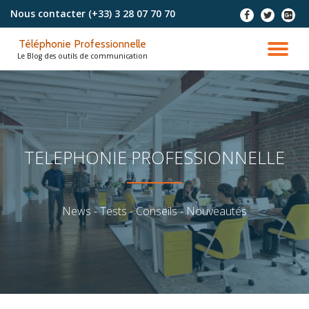
Nous contacter
(+33) 3 28 07 70 70
-
-
-
Aller
Téléphonie Professionnelle
au
DÉ
Le Blog des outils de communication
contenu
LA
NA
TELEPHONIE PROFESSIONNELLE
News - Tests - Conseils - Nouveautés