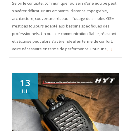
Selon le contexte, communiquer au sein d’une équipe peut
s’avérer délicat. Bruits ambiants, distance, topograhie,
architecture, couverture réseau… l’usage de simples GSM
n’est pas toujours adapté aux besoins spécifiques des
professionnels. Un outil de communication fiable, résistant
et sécurisé peut alors s’avérer idéal en terme de confort,
En
voire nécessaire en terme de performance. Pour une
[…]
savoir
plus
surLa
location
13
de
JUIL
Talkie
Walkie
:
usages
et