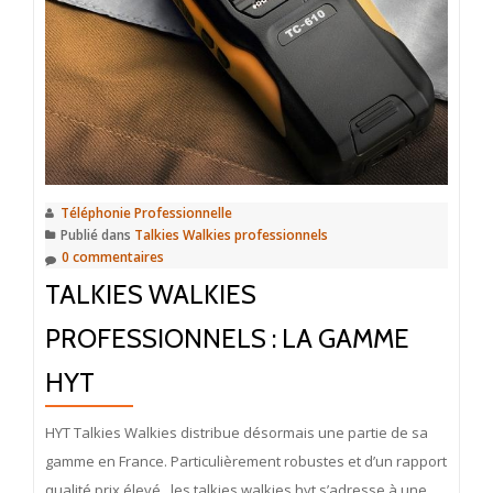
avantages
Téléphonie Professionnelle
Publié dans
Talkies Walkies professionnels
0 commentaires
TALKIES WALKIES
PROFESSIONNELS : LA GAMME
HYT
HYT Talkies Walkies distribue désormais une partie de sa
gamme en France. Particulièrement robustes et d’un rapport
qualité prix élevé, les talkies walkies hyt s’adresse à une