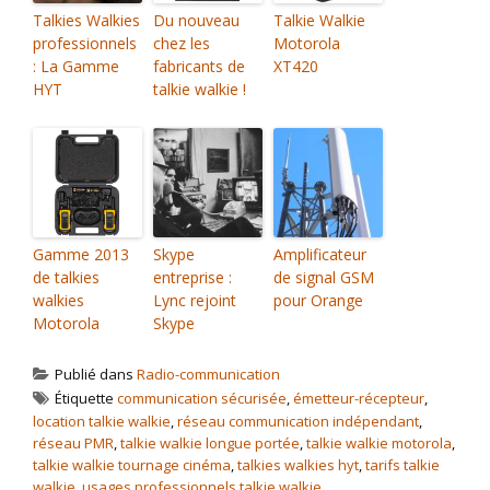
Talkies Walkies
Du nouveau
Talkie Walkie
professionnels
chez les
Motorola
: La Gamme
fabricants de
XT420
HYT
talkie walkie !
Gamme 2013
Skype
Amplificateur
de talkies
entreprise :
de signal GSM
walkies
Lync rejoint
pour Orange
Motorola
Skype
Publié dans
Radio-communication
Étiquette
communication sécurisée
,
émetteur-récepteur
,
location talkie walkie
,
réseau communication indépendant
,
réseau PMR
,
talkie walkie longue portée
,
talkie walkie motorola
,
talkie walkie tournage cinéma
,
talkies walkies hyt
,
tarifs talkie
walkie
,
usages professionnels talkie walkie