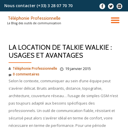
Nous contacter
(+33) 3 28 07 70 70
-
-
-
Aller
Téléphonie Professionnelle
au
DÉ
Le Blog des outils de communication
contenu
LA
LA LOCATION DE TALKIE WALKIE :
NA
USAGES ET AVANTAGES
Téléphonie Professionnelle
19 janvier 2015
0 commentaires
Selon le contexte, communiquer au sein d’une équipe peut
s’avérer délicat. Bruits ambiants, distance, topograhie,
architecture, couverture réseau… l’usage de simples GSM n’est
pas toujours adapté aux besoins spécifiques des
professionnels. Un outil de communication fiable, résistant et
sécurisé peut alors s’avérer idéal en terme de confort, voire
nécessaire en terme de performance. Pour une période