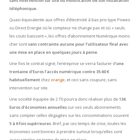
sans intervention sur site ou modification de son installation
téléphonique.
Quasi équivalente aux offres d’électricité à bas prix type Poweo
ou Direct Energie où le compteur ne change pas et où « seuls
les couts baissent », les offres d’abonnement Numérique moins
cher sont
sans contrainte aucune pour l’utilisateur final avec
une mise en place en quelques jours à peine
.
Une fois le contrat signé, l’entreprise se verra facturer d
’une
trentaine d’Euros l’accès numérique contre 35.60 €
habituellement
chez
orange
, et ceci sans coupure, sans
intervention sur site.
Une société équipée de 2 T0 pourra donc réaliser plus de
136
Euros d’économies annuelles
sur ses seuls abonnements
sans compter celles dégagées sur les consommations souvent
5 à 6 fois supérieures
. Bref, par ces temps de crise, toutes les
économies sont bonnes à prendre surtout lorsqu’elles sont
aussi simples en terme de mise en place.