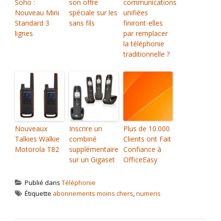
Soho :
son offre
communications
Nouveau Mini
spéciale sur les
unifiées
Standard 3
sans fils
finiront-elles
lignes
par remplacer
la téléphonie
traditionnelle ?
Nouveaux
Inscrire un
Plus de 10.000
Talkies Walkie
combiné
Clients ont Fait
Motorola T82
supplémentaire
Confiance à
sur un Gigaset
OfficeEasy
Publié dans
Téléphonie
Étiquette
abonnements moins chers
,
numeris