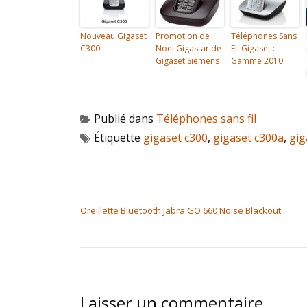
Nouveau Gigaset
Promotion de
Téléphones Sans
C300
Noel Gigastar de
Fil Gigaset :
Gigaset Siemens
Gamme 2010
Publié dans
Téléphones sans fil
Étiquette
gigaset c300
,
gigaset c300a
,
gig
NAVIGATION DE L’ARTICLE
Oreillette Bluetooth Jabra GO 660 Noise Blackout
Laisser un commentaire