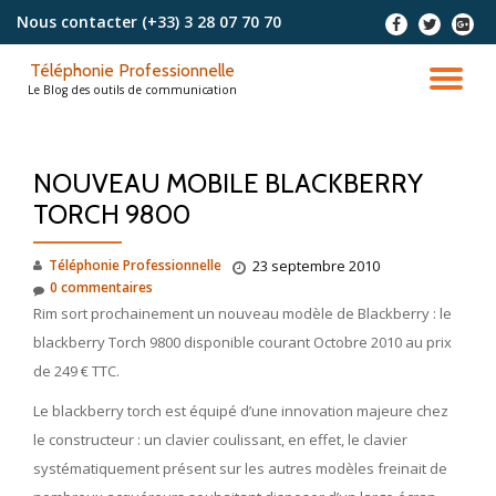
Nous contacter
(+33) 3 28 07 70 70
-
-
-
Aller
Téléphonie Professionnelle
au
DÉ
Le Blog des outils de communication
contenu
LA
NOUVEAU MOBILE BLACKBERRY
NA
TORCH 9800
Téléphonie Professionnelle
23 septembre 2010
0 commentaires
Rim sort prochainement un nouveau modèle de Blackberry : le
blackberry Torch 9800 disponible courant Octobre 2010 au prix
de 249 € TTC.
Le blackberry torch est équipé d’une innovation majeure chez
le constructeur : un clavier coulissant, en effet, le clavier
systématiquement présent sur les autres modèles freinait de