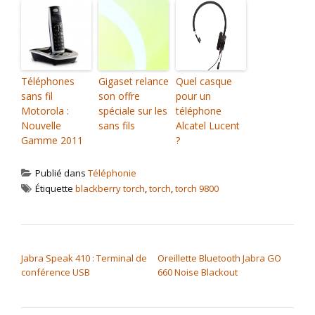
Téléphones
Gigaset relance
Quel casque
sans fil
son offre
pour un
Motorola :
spéciale sur les
téléphone
Nouvelle
sans fils
Alcatel Lucent
Gamme 2011
?
Publié dans
Téléphonie
Étiquette
blackberry torch
,
torch
,
torch 9800
NAVIGATION DE L’ARTICLE
Jabra Speak 410 : Terminal de
Oreillette Bluetooth Jabra GO
conférence USB
660 Noise Blackout